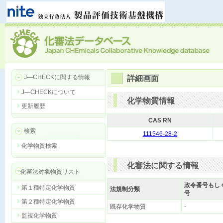
J―CHECKに関する情報
詳細画面
J―CHECKについて
化学物質情報
更新履歴
CAS RN
検索
111546-28-2
化学物質検索
化審法に関する情報
化審法対象物質リスト
政令番号もし
第１種特定化学物質
法規制分類
号
第２種特定化学物質
既存化学物質
-
監視化学物質