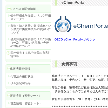
eChemPortal
リスク評価関連情報
優先評価化学物質のリスク評価
ステータス
製造・輸入数量の監視対象とな
る優先評価化学物質の取扱いに
ついて
優先評価化学物質のリスク評価
OECD eChemPortalへのリンク
（一次）評価Ⅰの結果及び今後
の対応について
国が保有する化学物質の有害性
情報等
免責事項
化審法関連情報
化審法データベース（Ｊ－ＣＨＥＣＫ）に
化審法の施行状況
掲載内容は、予告なく中断、変更、修正、
政令指定製品等
厚生労働省、環境省及び独立行政法人製品
一切責任を負うものではありませんのでご了
審査情報（審査シート）
官報公示整理番号（MITI番号）とCAS登
審査情報（審査シート）
*********************************