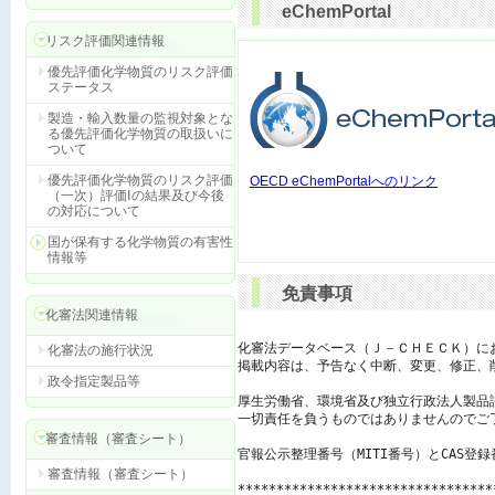
eChemPortal
リスク評価関連情報
優先評価化学物質のリスク評価
ステータス
製造・輸入数量の監視対象とな
る優先評価化学物質の取扱いに
ついて
優先評価化学物質のリスク評価
OECD eChemPortalへのリンク
（一次）評価Ⅰの結果及び今後
の対応について
国が保有する化学物質の有害性
情報等
免責事項
化審法関連情報
化審法データベース（Ｊ－ＣＨＥＣＫ）に
化審法の施行状況
掲載内容は、予告なく中断、変更、修正、
政令指定製品等
厚生労働省、環境省及び独立行政法人製品
一切責任を負うものではありませんのでご了
審査情報（審査シート）
官報公示整理番号（MITI番号）とCAS登
審査情報（審査シート）
*********************************