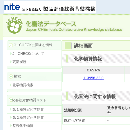
J―CHECKに関する情報
詳細画面
J―CHECKについて
化学物質情報
更新履歴
CAS RN
検索
113958-32-0
化学物質検索
化審法に関する情報
化審法対象物質リスト
政令番号もし
第１種特定化学物質
法規制分類
号
第２種特定化学物質
既存化学物質
-
監視化学物質