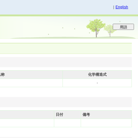
｜
English
名称
化学構造式
-
日付
備考