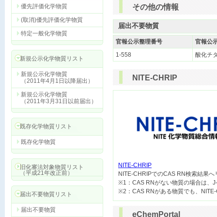
優先評価化学物質
その他の情報
(取消)優先評価化学物質
届出不要物質
特定一般化学物質
官報公示整理番号
官報公
1-558
酸化チ
新規公示化学物質リスト
新規公示化学物質
NITE-CHRIP
（2011年4月1日以降届出）
新規公示化学物質
（2011年3月31日以前届出）
既存化学物質リスト
既存化学物質
NITE-CHRIP
旧化審法対象物質リスト
（平成21年改正前）

NITE-CHRIPでのCAS RN検索結
※1：CAS RNがない物質の場合は、J
届出不要物質リスト
届出不要物質
eChemPortal