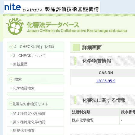
J―CHECKに関する情報
詳細画面
J―CHECKについて
化学物質情報
更新履歴
CAS RN
検索
12035-95-9
化学物質検索
化審法に関する情報
化審法対象物質リスト
法規制分類
政令番
第１種特定化学物質
既存化学物質
-
第２種特定化学物質
監視化学物質