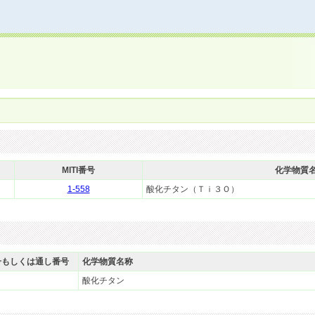
MITI番号
化学物質
1-558
酸化チタン（Ｔｉ３Ｏ）
号もしくは通し番号
化学物質名称
酸化チタン