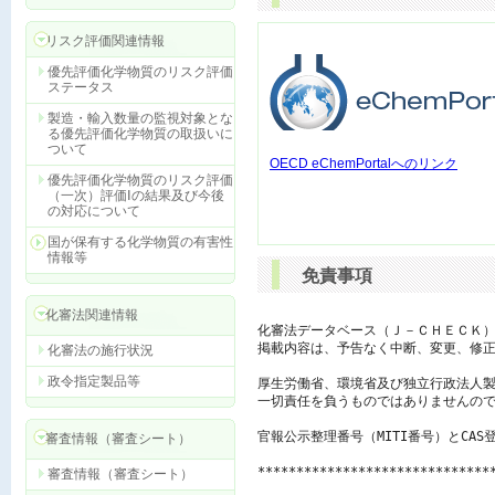
リスク評価関連情報
優先評価化学物質のリスク評価
ステータス
製造・輸入数量の監視対象とな
る優先評価化学物質の取扱いに
ついて
OECD eChemPortalへのリンク
優先評価化学物質のリスク評価
（一次）評価Ⅰの結果及び今後
の対応について
国が保有する化学物質の有害性
情報等
免責事項
化審法関連情報
化審法データベース（Ｊ－ＣＨＥＣＫ）
掲載内容は、予告なく中断、変更、修正
化審法の施行状況
政令指定製品等
厚生労働省、環境省及び独立行政法人製
一切責任を負うものではありませんので
官報公示整理番号（MITI番号）とCAS
審査情報（審査シート）
******************************
審査情報（審査シート）