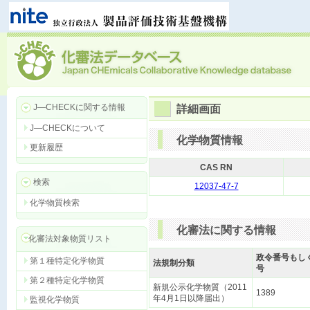
J―CHECKに関する情報
詳細画面
J―CHECKについて
化学物質情報
更新履歴
CAS RN
検索
12037-47-7
化学物質検索
化審法に関する情報
化審法対象物質リスト
政令番号もし
第１種特定化学物質
法規制分類
号
第２種特定化学物質
新規公示化学物質（2011
1389
年4月1日以降届出）
監視化学物質