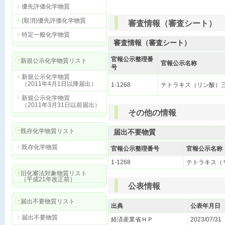
優先評価化学物質
(取消)優先評価化学物質
審査情報（審査シート）
特定一般化学物質
審査情報（審査シート）
官報公示整理番
新規公示化学物質リスト
官報公示名称
号
新規公示化学物質
（2011年4月1日以降届出）
1-1268
テトラキス（リン酸）
新規公示化学物質
（2011年3月31日以前届出）
その他の情報
既存化学物質リスト
届出不要物質
既存化学物質
官報公示整理番号
官報公示名称
1-1268
テトラキス（
旧化審法対象物質リスト
（平成21年改正前）
公表情報
届出不要物質リスト
出典
公表年月日
届出不要物質
経済産業省ＨＰ
2023/07/31