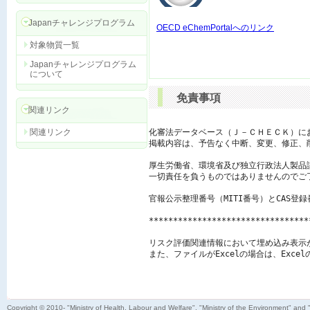
Japanチャレンジプログラム
OECD eChemPortalへのリンク
対象物質一覧
Japanチャレンジプログラム
について
免責事項
関連リンク
関連リンク
化審法データベース（Ｊ－ＣＨＥＣＫ）に
掲載内容は、予告なく中断、変更、修正、
厚生労働省、環境省及び独立行政法人製品
一切責任を負うものではありませんのでご了
官報公示整理番号（MITI番号）とCAS登
*********************************
リスク評価関連情報において埋め込み表示
また、ファイルがExcelの場合は、Exc
Copyright © 2010- "Ministry of Health, Labour and Welfare", "Ministry of the Environment" and 