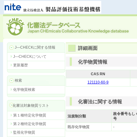
J―CHECKに関する情報
詳細画面
J―CHECKについて
化学物質情報
更新履歴
CAS RN
検索
121110-60-9
化学物質検索
化審法に関する情報
化審法対象物質リスト
政令番号もし
第１種特定化学物質
法規制分類
号
第２種特定化学物質
既存化学物質
-
監視化学物質