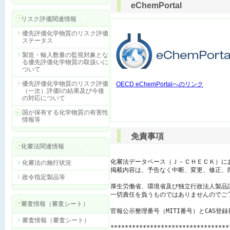
eChemPortal
リスク評価関連情報
優先評価化学物質のリスク評価
ステータス
製造・輸入数量の監視対象とな
る優先評価化学物質の取扱いに
ついて
優先評価化学物質のリスク評価
OECD eChemPortalへのリンク
（一次）評価Ⅰの結果及び今後
の対応について
国が保有する化学物質の有害性
情報等
免責事項
化審法関連情報
化審法データベース（Ｊ－ＣＨＥＣＫ）に
化審法の施行状況
掲載内容は、予告なく中断、変更、修正、
政令指定製品等
厚生労働省、環境省及び独立行政法人製品
一切責任を負うものではありませんのでご了
審査情報（審査シート）
官報公示整理番号（MITI番号）とCAS登
審査情報（審査シート）
*********************************