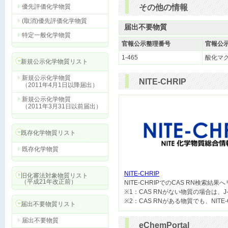
優先評価化学物質
その他の情報
(取消)優先評価化学物質
届出不要物質
特定一般化学物質
官報公示整理番号
官報公
1-465
酸化マ
新規公示化学物質リスト
新規公示化学物質
NITE-CHRIP
（2011年4月1日以降届出）
新規公示化学物質
（2011年3月31日以前届出）
既存化学物質リスト
既存化学物質
NITE-CHRIP
旧化審法対象物質リスト
（平成21年改正前）

NITE-CHRIPでのCAS RN検索結
※1：CAS RNがない物質の場合は、J
届出不要物質リスト
届出不要物質
eChemPortal