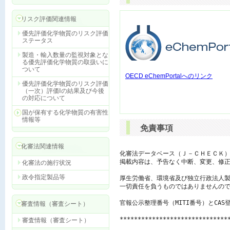
リスク評価関連情報
優先評価化学物質のリスク評価
ステータス
製造・輸入数量の監視対象とな
る優先評価化学物質の取扱いに
ついて
OECD eChemPortalへのリンク
優先評価化学物質のリスク評価
（一次）評価Ⅰの結果及び今後
の対応について
国が保有する化学物質の有害性
情報等
免責事項
化審法関連情報
化審法データベース（Ｊ－ＣＨＥＣＫ）
掲載内容は、予告なく中断、変更、修正
化審法の施行状況
政令指定製品等
厚生労働省、環境省及び独立行政法人製
一切責任を負うものではありませんので
官報公示整理番号（MITI番号）とCAS
審査情報（審査シート）
******************************
審査情報（審査シート）