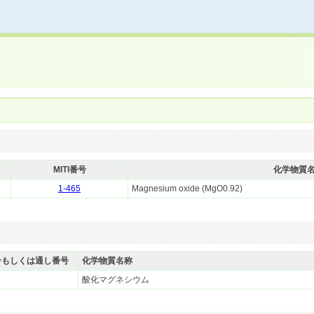
MITI番号
化学物質
1-465
Magnesium oxide (MgO0.92)
号もしくは通し番号
化学物質名称
酸化マグネシウム