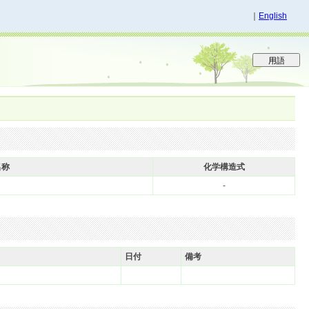
｜
English
名称
化学構造式
-
日付
備考