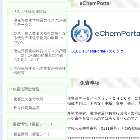
eChemPortal
リスク評価関連情報
優先評価化学物質のリスク評価
ステータス
製造・輸入数量の監視対象とな
る優先評価化学物質の取扱いに
ついて
優先評価化学物質のリスク評価
OECD eChemPortalへのリンク
（一次）評価Ⅰの結果及び今後
の対応について
国が保有する化学物質の有害性
情報等
免責事項
化審法関連情報
化審法データベース（Ｊ－ＣＨＥＣＫ）に
化審法の施行状況
掲載内容は、予告なく中断、変更、修正、
政令指定製品等
厚生労働省、環境省及び独立行政法人製品
一切責任を負うものではありませんのでご了
審査情報（審査シート）
官報公示整理番号（MITI番号）とCAS登
審査情報（審査シート）
*********************************