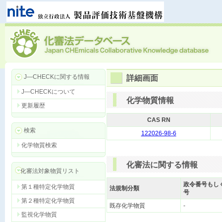
J―CHECKに関する情報
詳細画面
J―CHECKについて
化学物質情報
更新履歴
CAS RN
検索
122026-98-6
化学物質検索
化審法に関する情報
化審法対象物質リスト
政令番号もし
第１種特定化学物質
法規制分類
号
第２種特定化学物質
既存化学物質
-
監視化学物質