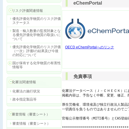
eChemPortal
リスク評価関連情報
優先評価化学物質のリスク評価
ステータス
製造・輸入数量の監視対象とな
る優先評価化学物質の取扱いに
ついて
優先評価化学物質のリスク評価
OECD eChemPortalへのリンク
（一次）評価Ⅰの結果及び今後
の対応について
国が保有する化学物質の有害性
情報等
免責事項
化審法関連情報
化審法データベース（Ｊ－ＣＨＥＣＫ）に
化審法の施行状況
掲載内容は、予告なく中断、変更、修正、
政令指定製品等
厚生労働省、環境省及び独立行政法人製品
一切責任を負うものではありませんのでご了
審査情報（審査シート）
官報公示整理番号（MITI番号）とCAS登
審査情報（審査シート）
*********************************