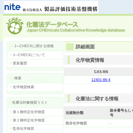
J―CHECKに関する情報
詳細画面
J―CHECKについて
化学物質情報
更新履歴
CAS RN
検索
12401-86-4
化学物質検索
化審法に関する情報
化審法対象物質リスト
政令番号もし
第１種特定化学物質
法規制分類
号
第２種特定化学物質
既存化学物質
-
監視化学物質