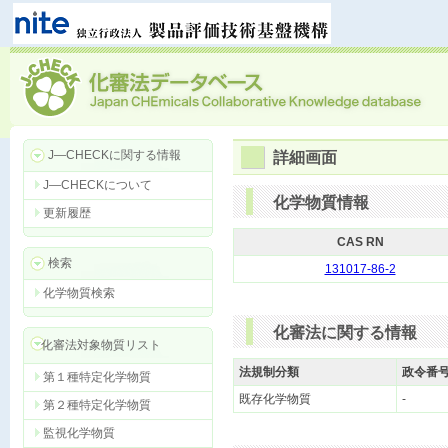
J―CHECKに関する情報
詳細画面
J―CHECKについて
化学物質情報
更新履歴
CAS RN
検索
131017-86-2
化学物質検索
化審法に関する情報
化審法対象物質リスト
法規制分類
政令番
第１種特定化学物質
既存化学物質
-
第２種特定化学物質
監視化学物質