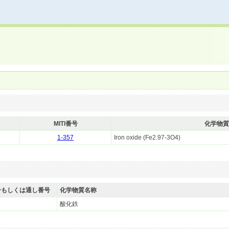
MITI番号
化学物質
1-357
Iron oxide (Fe2.97-3O4)
号もしくは通し番号
化学物質名称
酸化鉄