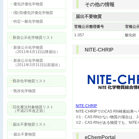
優先評価化学物質
その他の情報
(取消)優先評価化学物質
届出不要物質
特定一般化学物質
官報公示整理番号
官報公
1-357
酸化鉄
新規公示化学物質リスト
新規公示化学物質
NITE-CHRIP
（2011年4月1日以降届出）
新規公示化学物質
（2011年3月31日以前届出）
既存化学物質リスト
既存化学物質
NITE-CHRIP
旧化審法対象物質リスト
（平成21年改正前）

NITE-CHRIPでのCAS RN検索結
※1：CAS RNがない物質の場合は、J
届出不要物質リスト
届出不要物質
eChemPortal