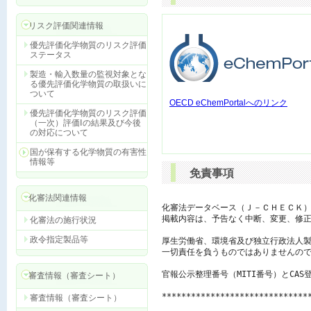
リスク評価関連情報
優先評価化学物質のリスク評価
ステータス
製造・輸入数量の監視対象とな
る優先評価化学物質の取扱いに
ついて
OECD eChemPortalへのリンク
優先評価化学物質のリスク評価
（一次）評価Ⅰの結果及び今後
の対応について
国が保有する化学物質の有害性
情報等
免責事項
化審法関連情報
化審法データベース（Ｊ－ＣＨＥＣＫ）
掲載内容は、予告なく中断、変更、修正
化審法の施行状況
政令指定製品等
厚生労働省、環境省及び独立行政法人製
一切責任を負うものではありませんので
官報公示整理番号（MITI番号）とCAS
審査情報（審査シート）
******************************
審査情報（審査シート）