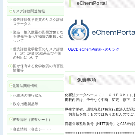
eChemPortal
リスク評価関連情報
優先評価化学物質のリスク評価
ステータス
製造・輸入数量の監視対象とな
る優先評価化学物質の取扱いに
ついて
優先評価化学物質のリスク評価
OECD eChemPortalへのリンク
（一次）評価Ⅰの結果及び今後
の対応について
国が保有する化学物質の有害性
情報等
免責事項
化審法関連情報
化審法データベース（Ｊ－ＣＨＥＣＫ）に
化審法の施行状況
掲載内容は、予告なく中断、変更、修正、
政令指定製品等
厚生労働省、環境省及び独立行政法人製品
一切責任を負うものではありませんのでご了
審査情報（審査シート）
官報公示整理番号（MITI番号）とCAS登
審査情報（審査シート）
*********************************