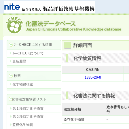
J―CHECKに関する情報
詳細画面
J―CHECKについて
化学物質情報
更新履歴
CAS RN
検索
1335-26-8
化学物質検索
化審法に関する情報
化審法対象物質リスト
政令番号もし
第１種特定化学物質
法規制分類
号
第２種特定化学物質
既存化学物質
-
監視化学物質