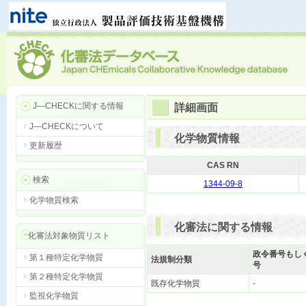
J―CHECKに関する情報
詳細画面
J―CHECKについて
化学物質情報
更新履歴
CAS RN
検索
1344-09-8
化学物質検索
化審法に関する情報
化審法対象物質リスト
政令番号もし
第１種特定化学物質
法規制分類
号
第２種特定化学物質
既存化学物質
-
監視化学物質