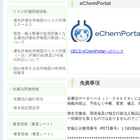
eChemPortal
リスク評価関連情報
優先評価化学物質のリスク評価
ステータス
製造・輸入数量の監視対象とな
る優先評価化学物質の取扱いに
ついて
優先評価化学物質のリスク評価
OECD eChemPortalへのリンク
（一次）評価Ⅰの結果及び今後
の対応について
国が保有する化学物質の有害性
情報等
免責事項
化審法関連情報
化審法データベース（Ｊ－ＣＨＥＣＫ）に
化審法の施行状況
掲載内容は、予告なく中断、変更、修正、
政令指定製品等
厚生労働省、環境省及び独立行政法人製品
一切責任を負うものではありませんのでご了
審査情報（審査シート）
官報公示整理番号（MITI番号）とCAS登
審査情報（審査シート）
*********************************