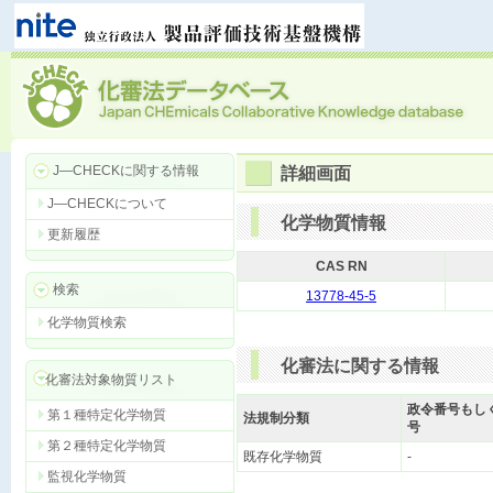
J―CHECKに関する情報
詳細画面
J―CHECKについて
化学物質情報
更新履歴
CAS RN
検索
13778-45-5
化学物質検索
化審法に関する情報
化審法対象物質リスト
政令番号もし
第１種特定化学物質
法規制分類
号
第２種特定化学物質
既存化学物質
-
監視化学物質