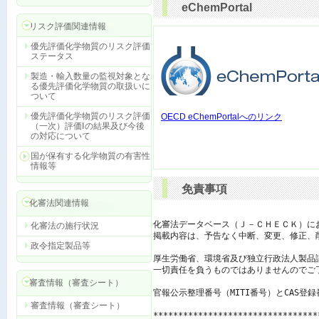
eChemPortal
リスク評価関連情報
優先評価化学物質のリスク評価
ステータス
製造・輸入数量の監視対象とな
る優先評価化学物質の取扱いに
ついて
優先評価化学物質のリスク評価
OECD eChemPortalへのリンク
（一次）評価Ⅰの結果及び今後
の対応について
国が保有する化学物質の有害性
情報等
免責事項
化審法関連情報
化審法データベース（Ｊ－ＣＨＥＣＫ）に
化審法の施行状況
掲載内容は、予告なく中断、変更、修正、
政令指定製品等
厚生労働省、環境省及び独立行政法人製品
一切責任を負うものではありませんのでご了
審査情報（審査シート）
官報公示整理番号（MITI番号）とCAS登
審査情報（審査シート）
*********************************