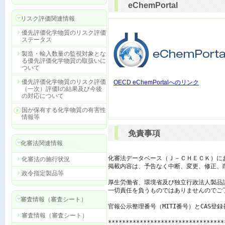
eChemPortal
リスク評価関連情報
優先評価化学物質のリスク評価
ステータス
製造・輸入数量の監視対象とな
る優先評価化学物質の取扱いに
ついて
優先評価化学物質のリスク評価
OECD eChemPortalへのリンク
（一次）評価Ⅰの結果及び今後
の対応について
国が保有する化学物質の有害性
情報等
免責事項
化審法関連情報
化審法データベース（Ｊ－ＣＨＥＣＫ）に
化審法の施行状況
掲載内容は、予告なく中断、変更、修正、
政令指定製品等
厚生労働省、環境省及び独立行政法人製品
一切責任を負うものではありませんのでご了
審査情報（審査シート）
官報公示整理番号（MITI番号）とCAS登
審査情報（審査シート）
*********************************