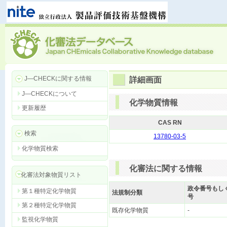
J―CHECKに関する情報
詳細画面
J―CHECKについて
化学物質情報
更新履歴
CAS RN
検索
13780-03-5
化学物質検索
化審法に関する情報
化審法対象物質リスト
政令番号もし
第１種特定化学物質
法規制分類
号
第２種特定化学物質
既存化学物質
-
監視化学物質