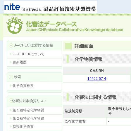
J―CHECKに関する情報
詳細画面
J―CHECKについて
化学物質情報
更新履歴
CAS RN
検索
14452-57-4
化学物質検索
化審法に関する情報
化審法対象物質リスト
政令番号もし
第１種特定化学物質
法規制分類
号
第２種特定化学物質
既存化学物質
-
監視化学物質