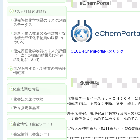
eChemPortal
リスク評価関連情報
優先評価化学物質のリスク評価
ステータス
製造・輸入数量の監視対象とな
る優先評価化学物質の取扱いに
ついて
優先評価化学物質のリスク評価
OECD eChemPortalへのリンク
（一次）評価Ⅰの結果及び今後
の対応について
国が保有する化学物質の有害性
情報等
免責事項
化審法関連情報
化審法データベース（Ｊ－ＣＨＥＣＫ）に
化審法の施行状況
掲載内容は、予告なく中断、変更、修正、
政令指定製品等
厚生労働省、環境省及び独立行政法人製品
一切責任を負うものではありませんのでご了
審査情報（審査シート）
官報公示整理番号（MITI番号）とCAS登
審査情報（審査シート）
*********************************