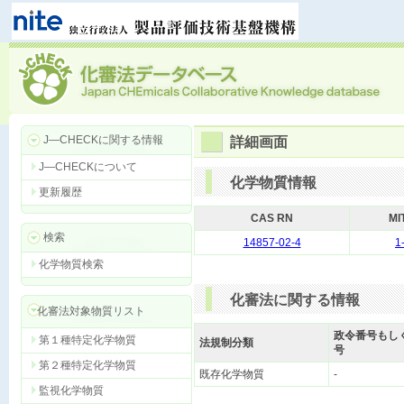
J―CHECKに関する情報
詳細画面
J―CHECKについて
化学物質情報
更新履歴
CAS RN
MI
検索
14857-02-4
1
化学物質検索
化審法に関する情報
化審法対象物質リスト
政令番号もし
第１種特定化学物質
法規制分類
号
第２種特定化学物質
既存化学物質
-
監視化学物質