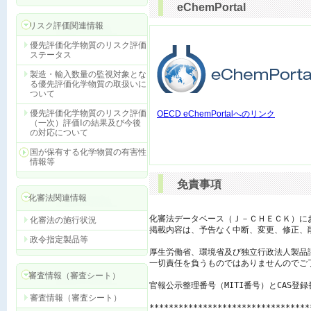
eChemPortal
リスク評価関連情報
優先評価化学物質のリスク評価
ステータス
製造・輸入数量の監視対象とな
る優先評価化学物質の取扱いに
ついて
優先評価化学物質のリスク評価
OECD eChemPortalへのリンク
（一次）評価Ⅰの結果及び今後
の対応について
国が保有する化学物質の有害性
情報等
免責事項
化審法関連情報
化審法データベース（Ｊ－ＣＨＥＣＫ）に
化審法の施行状況
掲載内容は、予告なく中断、変更、修正、
政令指定製品等
厚生労働省、環境省及び独立行政法人製品
一切責任を負うものではありませんのでご了
審査情報（審査シート）
官報公示整理番号（MITI番号）とCAS登
審査情報（審査シート）
*********************************