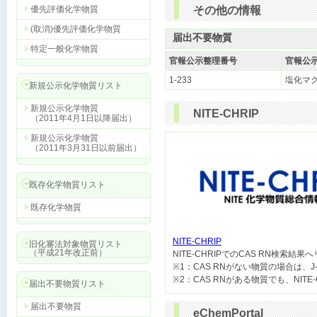
優先評価化学物質
その他の情報
(取消)優先評価化学物質
届出不要物質
特定一般化学物質
官報公示整理番号
官報公
1-233
塩化マ
新規公示化学物質リスト
新規公示化学物質
NITE-CHRIP
（2011年4月1日以降届出）
新規公示化学物質
（2011年3月31日以前届出）
既存化学物質リスト
既存化学物質
NITE-CHRIP
旧化審法対象物質リスト
（平成21年改正前）

NITE-CHRIPでのCAS RN検索結
※1：CAS RNがない物質の場合は、J
届出不要物質リスト
届出不要物質
eChemPortal