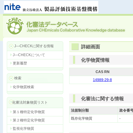
J―CHECKに関する情報
詳細画面
J―CHECKについて
化学物質情報
更新履歴
CAS RN
検索
14989-29-8
化学物質検索
化審法に関する情報
化審法対象物質リスト
法規制分類
政令番
第１種特定化学物質
既存化学物質
-
第２種特定化学物質
監視化学物質