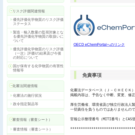
リスク評価関連情報
優先評価化学物質のリスク評価
ステータス
製造・輸入数量の監視対象とな
る優先評価化学物質の取扱いに
ついて
OECD eChemPortalへのリンク
優先評価化学物質のリスク評価
（一次）評価Ⅰの結果及び今後
の対応について
国が保有する化学物質の有害性
情報等
免責事項
化審法関連情報
化審法データベース（Ｊ－ＣＨＥＣＫ）
掲載内容は、予告なく中断、変更、修正
化審法の施行状況
政令指定製品等
厚生労働省、環境省及び独立行政法人製
一切責任を負うものではありませんので
官報公示整理番号（MITI番号）とCAS
審査情報（審査シート）
******************************
審査情報（審査シート）