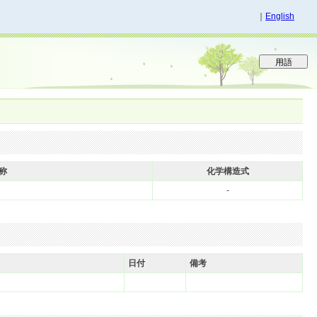
｜
English
称
化学構造式
-
日付
備考