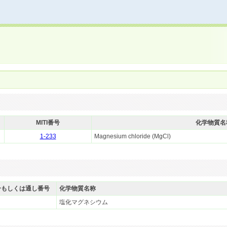
MITI番号
化学物質名
1-233
Magnesium chloride (MgCl)
号もしくは通し番号
化学物質名称
塩化マグネシウム