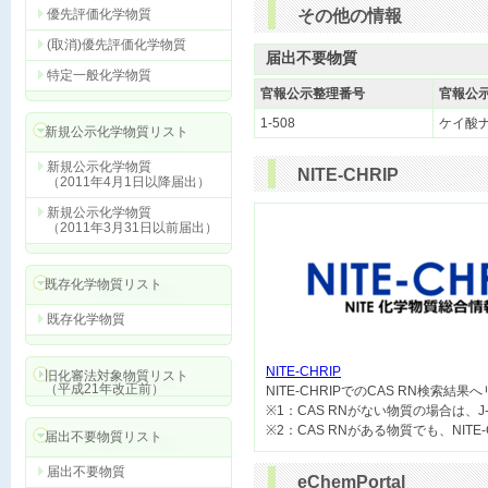
優先評価化学物質
その他の情報
(取消)優先評価化学物質
届出不要物質
特定一般化学物質
官報公示整理番号
官報公
1-508
ケイ酸
新規公示化学物質リスト
新規公示化学物質
NITE-CHRIP
（2011年4月1日以降届出）
新規公示化学物質
（2011年3月31日以前届出）
既存化学物質リスト
既存化学物質
NITE-CHRIP
旧化審法対象物質リスト
（平成21年改正前）

NITE-CHRIPでのCAS RN検索結
※1：CAS RNがない物質の場合は、J
届出不要物質リスト
届出不要物質
eChemPortal