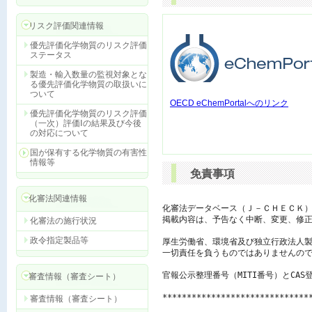
リスク評価関連情報
優先評価化学物質のリスク評価
ステータス
製造・輸入数量の監視対象とな
る優先評価化学物質の取扱いに
ついて
OECD eChemPortalへのリンク
優先評価化学物質のリスク評価
（一次）評価Ⅰの結果及び今後
の対応について
国が保有する化学物質の有害性
情報等
免責事項
化審法関連情報
化審法データベース（Ｊ－ＣＨＥＣＫ）
掲載内容は、予告なく中断、変更、修正
化審法の施行状況
政令指定製品等
厚生労働省、環境省及び独立行政法人製
一切責任を負うものではありませんので
官報公示整理番号（MITI番号）とCAS
審査情報（審査シート）
******************************
審査情報（審査シート）