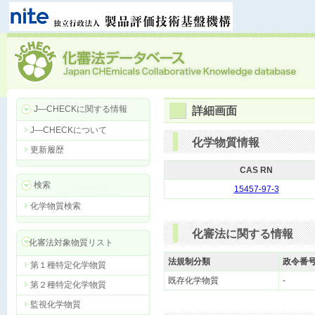
J―CHECKに関する情報
詳細画面
J―CHECKについて
化学物質情報
更新履歴
CAS RN
検索
15457-97-3
化学物質検索
化審法に関する情報
化審法対象物質リスト
法規制分類
政令番
第１種特定化学物質
既存化学物質
-
第２種特定化学物質
監視化学物質