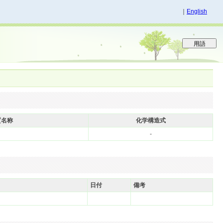
｜
English
質名称
化学構造式
-
日付
備考