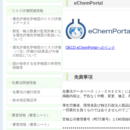
eChemPortal
リスク評価関連情報
優先評価化学物質のリスク評価
ステータス
製造・輸入数量の監視対象とな
る優先評価化学物質の取扱いに
ついて
優先評価化学物質のリスク評価
OECD eChemPortalへのリンク
（一次）評価Ⅰの結果及び今後
の対応について
国が保有する化学物質の有害性
情報等
免責事項
化審法関連情報
化審法データベース（Ｊ－ＣＨＥＣＫ）に
化審法の施行状況
掲載内容は、予告なく中断、変更、修正、
政令指定製品等
厚生労働省、環境省及び独立行政法人製品
一切責任を負うものではありませんのでご了
審査情報（審査シート）
官報公示整理番号（MITI番号）とCAS登
審査情報（審査シート）
*********************************