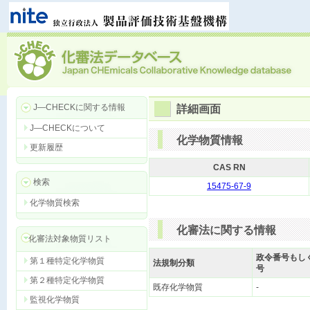
J―CHECKに関する情報
詳細画面
J―CHECKについて
化学物質情報
更新履歴
CAS RN
検索
15475-67-9
化学物質検索
化審法に関する情報
化審法対象物質リスト
政令番号もし
第１種特定化学物質
法規制分類
号
第２種特定化学物質
既存化学物質
-
監視化学物質