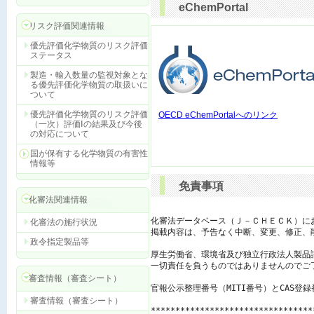
eChemPortal
リスク評価関連情報
優先評価化学物質のリスク評価
ステータス
製造・輸入数量の監視対象とな
る優先評価化学物質の取扱いに
ついて
優先評価化学物質のリスク評価
OECD eChemPortalへのリンク
（一次）評価Ⅰの結果及び今後
の対応について
国が保有する化学物質の有害性
情報等
免責事項
化審法関連情報
化審法データベース（Ｊ－ＣＨＥＣＫ）に
化審法の施行状況
掲載内容は、予告なく中断、変更、修正、
政令指定製品等
厚生労働省、環境省及び独立行政法人製品
一切責任を負うものではありませんのでご了
審査情報（審査シート）
官報公示整理番号（MITI番号）とCAS登
審査情報（審査シート）
*********************************