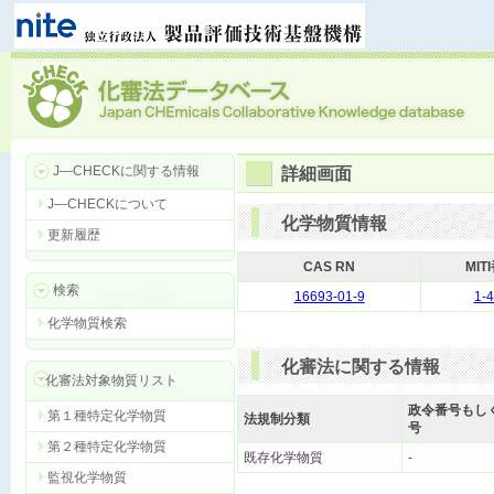
J―CHECKに関する情報
詳細画面
J―CHECKについて
化学物質情報
更新履歴
CAS RN
MIT
検索
16693-01-9
1-
化学物質検索
化審法に関する情報
化審法対象物質リスト
政令番号もし
第１種特定化学物質
法規制分類
号
第２種特定化学物質
既存化学物質
-
監視化学物質