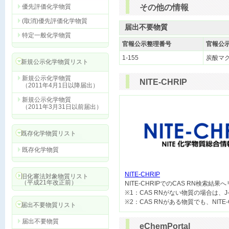
優先評価化学物質
その他の情報
(取消)優先評価化学物質
届出不要物質
特定一般化学物質
官報公示整理番号
官報公
1-155
炭酸マ
新規公示化学物質リスト
新規公示化学物質
NITE-CHRIP
（2011年4月1日以降届出）
新規公示化学物質
（2011年3月31日以前届出）
既存化学物質リスト
既存化学物質
NITE-CHRIP
旧化審法対象物質リスト
（平成21年改正前）

NITE-CHRIPでのCAS RN検索結
※1：CAS RNがない物質の場合は、J
届出不要物質リスト
届出不要物質
eChemPortal