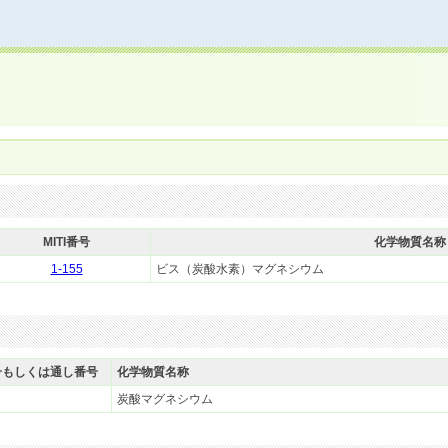
MITI番号
化学物質名称
1-155
ビス（炭酸水素）マグネシウム
号もしくは通し番号
化学物質名称
炭酸マグネシウム