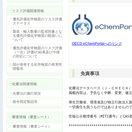
リスク評価関連情報
優先評価化学物質のリスク評価
ステータス
製造・輸入数量の監視対象とな
る優先評価化学物質の取扱いに
ついて
OECD eChemPortalへのリンク
優先評価化学物質のリスク評価
（一次）評価Ⅰの結果及び今後
の対応について
国が保有する化学物質の有害性
情報等
免責事項
化審法関連情報
化審法データベース（Ｊ－ＣＨＥＣＫ）
掲載内容は、予告なく中断、変更、修正
化審法の施行状況
政令指定製品等
厚生労働省、環境省及び独立行政法人製
一切責任を負うものではありませんので
官報公示整理番号（MITI番号）とCAS
審査情報（審査シート）
******************************
審査情報（審査シート）