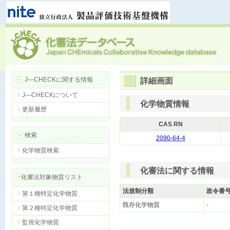
J―CHECKに関する情報
詳細画面
J―CHECKについて
化学物質情報
更新履歴
CAS RN
検索
2090-64-4
化学物質検索
化審法に関する情報
化審法対象物質リスト
法規制分類
政令番
第１種特定化学物質
既存化学物質
-
第２種特定化学物質
監視化学物質