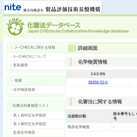
J―CHECKに関する情報
詳細画面
J―CHECKについて
化学物質情報
更新履歴
CAS RN
検索
39356-52-0
化学物質検索
化審法に関する情報
化審法対象物質リスト
政令番号もし
第１種特定化学物質
法規制分類
号
第２種特定化学物質
既存化学物質
-
監視化学物質