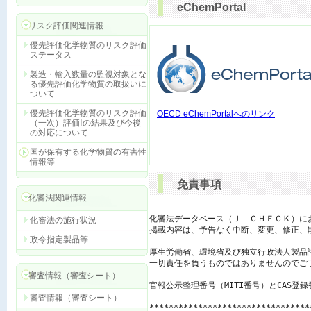
eChemPortal
リスク評価関連情報
優先評価化学物質のリスク評価
ステータス
製造・輸入数量の監視対象とな
る優先評価化学物質の取扱いに
ついて
優先評価化学物質のリスク評価
OECD eChemPortalへのリンク
（一次）評価Ⅰの結果及び今後
の対応について
国が保有する化学物質の有害性
情報等
免責事項
化審法関連情報
化審法データベース（Ｊ－ＣＨＥＣＫ）に
化審法の施行状況
掲載内容は、予告なく中断、変更、修正、
政令指定製品等
厚生労働省、環境省及び独立行政法人製品
一切責任を負うものではありませんのでご了
審査情報（審査シート）
官報公示整理番号（MITI番号）とCAS登
審査情報（審査シート）
*********************************