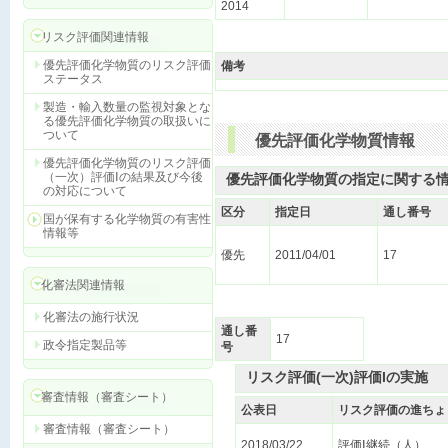
2014
リスク評価関連情報
優先評価化学物質のリスク評価
備考
ステータス
製造・輸入数量の監視対象とな
る優先評価化学物質の取扱いに
ついて
優先評価化学物質情報
優先評価化学物質のリスク評価
（一次）評価Ⅰの結果及び今後
優先評価化学物質の指定に関する情
の対応について
区分
指定日
通し番号
国が保有する化学物質の有害性
情報等
優先
2011/04/01
17
化審法関連情報
化審法の施行状況
通し番
17
政令指定製品等
号
リスク評価(一次)評価Iの実施
審査情報（審査シート）
公表日
リスク評価の進ちょ
審査情報（審査シート）
2018/03/22
評価Ⅰ継続（人）