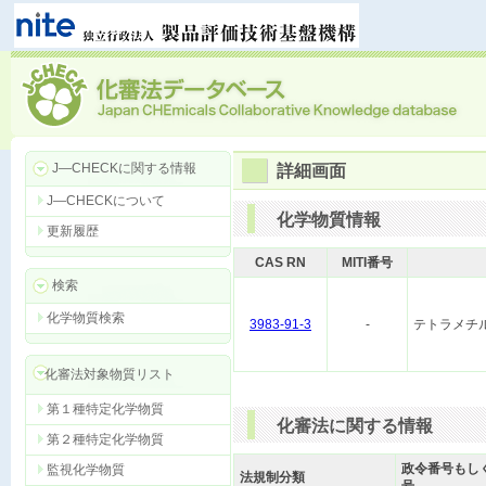
J―CHECKに関する情報
詳細画面
J―CHECKについて
化学物質情報
更新履歴
CAS RN
MITI番号
検索
化学物質検索
3983-91-3
-
テトラメチ
化審法対象物質リスト
第１種特定化学物質
化審法に関する情報
第２種特定化学物質
政令番号もし
監視化学物質
法規制分類