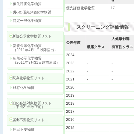
号
優先評価化学物質
優先評価化学物質
17
(取消)優先評価化学物質
特定一般化学物質
スクリーニング評価情報
新規公示化学物質リスト
人健康影響
公表年度
新規公示化学物質
暴露クラス
有害性クラス
（2011年4月1日以降届出）
2024
-
-
新規公示化学物質
（2011年3月31日以前届出）
2023
-
-
2022
-
-
既存化学物質リスト
2021
-
-
2020
既存化学物質
2019
旧化審法対象物質リスト
2018
（平成21年改正前）
2017
2016
届出不要物質リスト
2015
届出不要物質