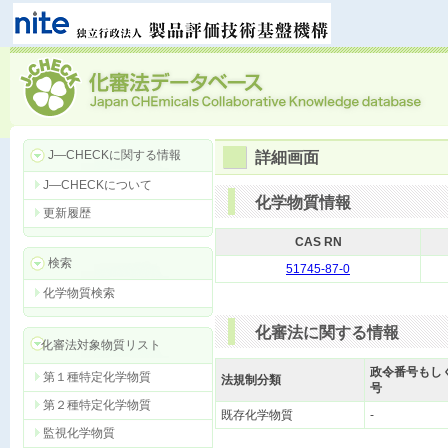
J―CHECKに関する情報
詳細画面
J―CHECKについて
化学物質情報
更新履歴
CAS RN
検索
51745-87-0
化学物質検索
化審法に関する情報
化審法対象物質リスト
政令番号もし
第１種特定化学物質
法規制分類
号
第２種特定化学物質
既存化学物質
-
監視化学物質