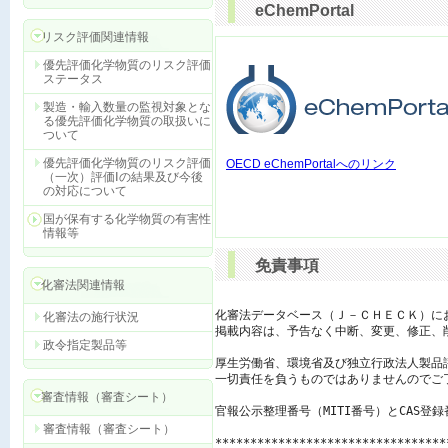
eChemPortal
リスク評価関連情報
優先評価化学物質のリスク評価
ステータス
製造・輸入数量の監視対象とな
る優先評価化学物質の取扱いに
ついて
優先評価化学物質のリスク評価
OECD eChemPortalへのリンク
（一次）評価Ⅰの結果及び今後
の対応について
国が保有する化学物質の有害性
情報等
免責事項
化審法関連情報
化審法データベース（Ｊ－ＣＨＥＣＫ）に
化審法の施行状況
掲載内容は、予告なく中断、変更、修正、
政令指定製品等
厚生労働省、環境省及び独立行政法人製品
一切責任を負うものではありませんのでご了
審査情報（審査シート）
官報公示整理番号（MITI番号）とCAS登
審査情報（審査シート）
*********************************