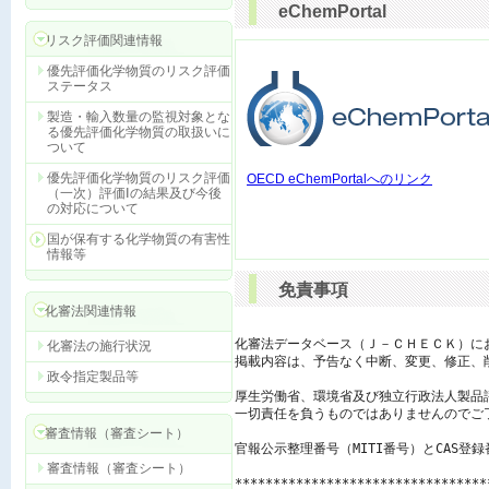
eChemPortal
リスク評価関連情報
優先評価化学物質のリスク評価
ステータス
製造・輸入数量の監視対象とな
る優先評価化学物質の取扱いに
ついて
優先評価化学物質のリスク評価
OECD eChemPortalへのリンク
（一次）評価Ⅰの結果及び今後
の対応について
国が保有する化学物質の有害性
情報等
免責事項
化審法関連情報
化審法データベース（Ｊ－ＣＨＥＣＫ）に
化審法の施行状況
掲載内容は、予告なく中断、変更、修正、
政令指定製品等
厚生労働省、環境省及び独立行政法人製品
一切責任を負うものではありませんのでご了
審査情報（審査シート）
官報公示整理番号（MITI番号）とCAS登
審査情報（審査シート）
*********************************