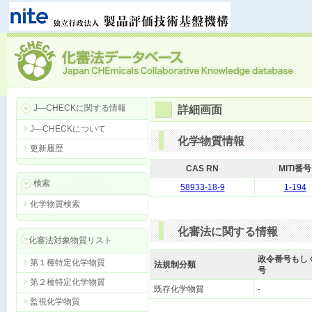
J―CHECKに関する情報
詳細画面
J―CHECKについて
化学物質情報
更新履歴
CAS RN
MITI番号
検索
58933-18-9
1-194
化学物質検索
化審法に関する情報
化審法対象物質リスト
政令番号もし
第１種特定化学物質
法規制分類
号
第２種特定化学物質
既存化学物質
-
監視化学物質