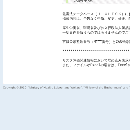
化審法データベース（Ｊ－ＣＨＥＣＫ）に
掲載内容は、予告なく中断、変更、修正、
厚生労働省、環境省及び独立行政法人製品
一切責任を負うものではありませんのでご了
官報公示整理番号（MITI番号）とCAS登
*********************************
リスク評価関連情報において埋め込み表示
また、ファイルがExcelの場合は、Exc
Copyright © 2010- "Ministry of Health, Labour and Welfare", "Ministry of the Environment" and 