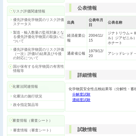
公表情報
リスク評価関連情報
優先評価化学物質のリスク評価
公表年月
出典
公表名称
ステータス
日
製造・輸入数量の監視対象とな
ジナトリウム＝８
経済産業公
2004/11/
る優先評価化学物質の取扱いに
ル｝ジアゼニル
報
15
ついて
ホナート
優先評価化学物質のリスク評価
1979/12/
通産省公報
アシッドレッド
（一次）評価Ⅰの結果及び今後
20
の対応について
国が保有する化学物質の有害性
情報等
詳細情報
化審法関連情報
化学物質安全性点検結果等（分解性・蓄
分解度試験
化審法の施行状況
濃縮度試験
政令指定製品等
審査情報（審査シート）
試験情報
審査情報（審査シート）