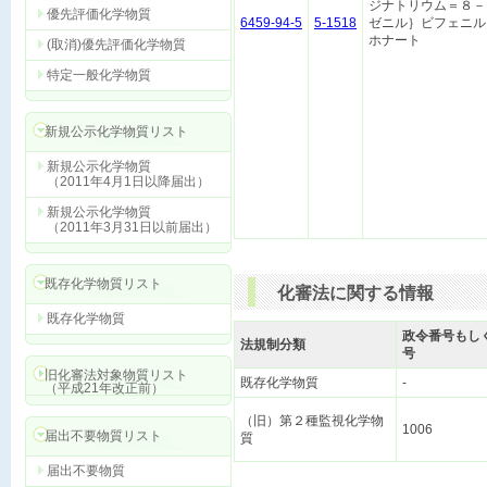
ジナトリウム＝８－
優先評価化学物質
6459-94-5
5-1518
ゼニル｝ビフェニル
ホナート
(取消)優先評価化学物質
特定一般化学物質
新規公示化学物質リスト
新規公示化学物質
（2011年4月1日以降届出）
新規公示化学物質
（2011年3月31日以前届出）
既存化学物質リスト
化審法に関する情報
既存化学物質
政令番号もし
法規制分類
号
旧化審法対象物質リスト
既存化学物質
-
（平成21年改正前）
（旧）第２種監視化学物
1006
届出不要物質リスト
質
届出不要物質