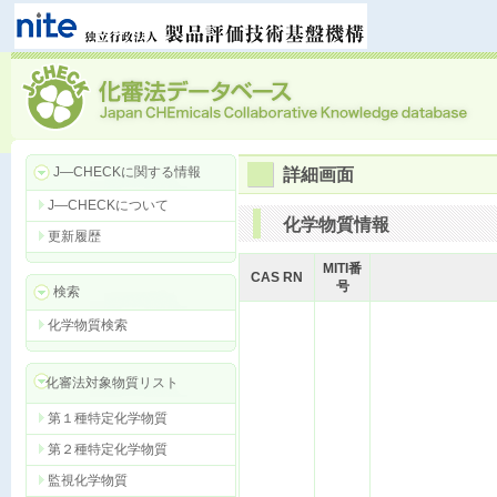
J―CHECKに関する情報
詳細画面
J―CHECKについて
化学物質情報
更新履歴
MITI番
CAS RN
号
検索
化学物質検索
化審法対象物質リスト
第１種特定化学物質
第２種特定化学物質
監視化学物質