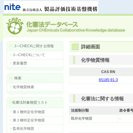
J―CHECKに関する情報
詳細画面
J―CHECKについて
化学物質情報
更新履歴
CAS RN
検索
65185-91-3
化学物質検索
化審法に関する情報
化審法対象物質リスト
法規制分類
政令番
第１種特定化学物質
既存化学物質
-
第２種特定化学物質
監視化学物質