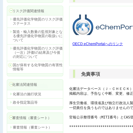
リスク評価関連情報
優先評価化学物質のリスク評価
ステータス
製造・輸入数量の監視対象とな
る優先評価化学物質の取扱いに
ついて
OECD eChemPortalへのリンク
優先評価化学物質のリスク評価
（一次）評価Ⅰの結果及び今後
の対応について
国が保有する化学物質の有害性
情報等
免責事項
化審法関連情報
化審法データベース（Ｊ－ＣＨＥＣＫ）
掲載内容は、予告なく中断、変更、修正
化審法の施行状況
政令指定製品等
厚生労働省、環境省及び独立行政法人製
一切責任を負うものではありませんので
官報公示整理番号（MITI番号）とCAS
審査情報（審査シート）
******************************
審査情報（審査シート）