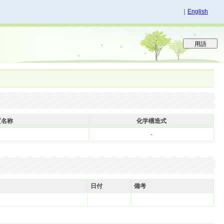
｜
English
質名称
化学構造式
-
日付
備考