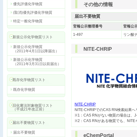
優先評価化学物質
その他の情報
(取消)優先評価化学物質
届出不要物質
特定一般化学物質
官報公示整理番号
官報公
1-497
リン酸
新規公示化学物質リスト
新規公示化学物質
NITE-CHRIP
（2011年4月1日以降届出）
新規公示化学物質
（2011年3月31日以前届出）
既存化学物質リスト
既存化学物質
NITE-CHRIP
旧化審法対象物質リスト
（平成21年改正前）

NITE-CHRIPでのCAS RN検索結
※1：CAS RNがない物質の場合は、J
届出不要物質リスト
届出不要物質
eChemPortal