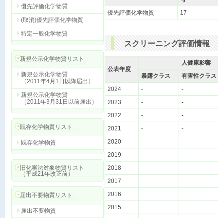
優先評価化学物質
優先評価化学物質
17
(取消)優先評価化学物質
特定一般化学物質
スクリーニング評価情報
新規公示化学物質リスト
人健康影響
公表年度
新規公示化学物質
暴露クラス
有害性クラス
（2011年4月1日以降届出）
2024
-
-
新規公示化学物質
（2011年3月31日以前届出）
2023
-
-
2022
-
-
既存化学物質リスト
2021
-
-
2020
既存化学物質
2019
旧化審法対象物質リスト
2018
（平成21年改正前）
2017
2016
届出不要物質リスト
2015
届出不要物質