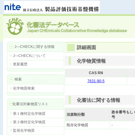
J―CHECKに関する情報
詳細画面
J―CHECKについて
化学物質情報
更新履歴
CAS RN
検索
7631-90-5
化学物質検索
化審法に関する情報
化審法対象物質リスト
政令番号もし
第１種特定化学物質
法規制分類
号
第２種特定化学物質
既存化学物質
-
監視化学物質