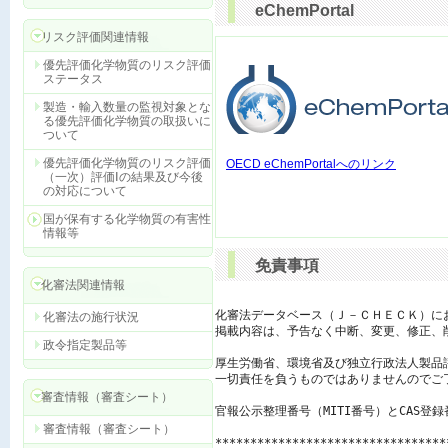
eChemPortal
リスク評価関連情報
優先評価化学物質のリスク評価
ステータス
製造・輸入数量の監視対象とな
る優先評価化学物質の取扱いに
ついて
優先評価化学物質のリスク評価
OECD eChemPortalへのリンク
（一次）評価Ⅰの結果及び今後
の対応について
国が保有する化学物質の有害性
情報等
免責事項
化審法関連情報
化審法データベース（Ｊ－ＣＨＥＣＫ）に
化審法の施行状況
掲載内容は、予告なく中断、変更、修正、
政令指定製品等
厚生労働省、環境省及び独立行政法人製品
一切責任を負うものではありませんのでご了
審査情報（審査シート）
官報公示整理番号（MITI番号）とCAS登
審査情報（審査シート）
*********************************