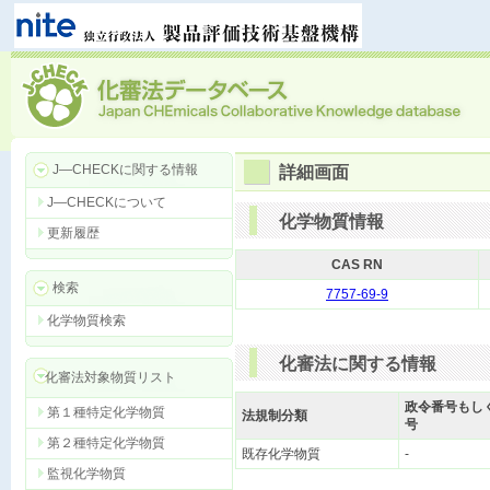
J―CHECKに関する情報
詳細画面
J―CHECKについて
化学物質情報
更新履歴
CAS RN
検索
7757-69-9
化学物質検索
化審法に関する情報
化審法対象物質リスト
政令番号もし
第１種特定化学物質
法規制分類
号
第２種特定化学物質
既存化学物質
-
監視化学物質