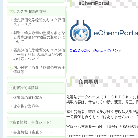
eChemPortal
リスク評価関連情報
優先評価化学物質のリスク評価
ステータス
製造・輸入数量の監視対象とな
る優先評価化学物質の取扱いに
ついて
優先評価化学物質のリスク評価
OECD eChemPortalへのリンク
（一次）評価Ⅰの結果及び今後
の対応について
国が保有する化学物質の有害性
情報等
免責事項
化審法関連情報
化審法データベース（Ｊ－ＣＨＥＣＫ）に
化審法の施行状況
掲載内容は、予告なく中断、変更、修正、
政令指定製品等
厚生労働省、環境省及び独立行政法人製品
一切責任を負うものではありませんのでご了
審査情報（審査シート）
官報公示整理番号（MITI番号）とCAS登
審査情報（審査シート）
*********************************