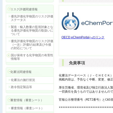
リスク評価関連情報
優先評価化学物質のリスク評価
ステータス
製造・輸入数量の監視対象とな
る優先評価化学物質の取扱いに
ついて
OECD eChemPortalへのリンク
優先評価化学物質のリスク評価
（一次）評価Ⅰの結果及び今後
の対応について
国が保有する化学物質の有害性
情報等
免責事項
化審法関連情報
化審法データベース（Ｊ－ＣＨＥＣＫ）
掲載内容は、予告なく中断、変更、修正
化審法の施行状況
政令指定製品等
厚生労働省、環境省及び独立行政法人製
一切責任を負うものではありませんので
官報公示整理番号（MITI番号）とCAS
審査情報（審査シート）
******************************
審査情報（審査シート）