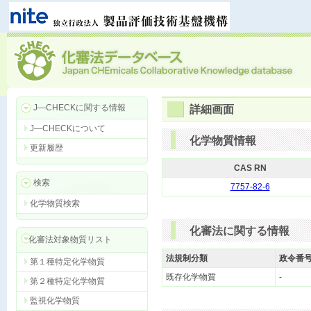
J―CHECKに関する情報
詳細画面
J―CHECKについて
化学物質情報
更新履歴
CAS RN
検索
7757-82-6
化学物質検索
化審法に関する情報
化審法対象物質リスト
法規制分類
政令番
第１種特定化学物質
既存化学物質
-
第２種特定化学物質
監視化学物質