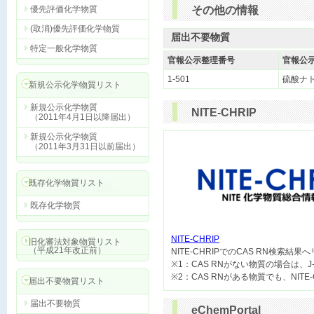
優先評価化学物質
その他の情報
(取消)優先評価化学物質
届出不要物質
特定一般化学物質
官報公示整理番号
官報公
1-501
硫酸ナ
新規公示化学物質リスト
新規公示化学物質
NITE-CHRIP
（2011年4月1日以降届出）
新規公示化学物質
（2011年3月31日以前届出）
既存化学物質リスト
既存化学物質
NITE-CHRIP
旧化審法対象物質リスト
（平成21年改正前）

NITE-CHRIPでのCAS RN検索結
※1：CAS RNがない物質の場合は、J
届出不要物質リスト
届出不要物質
eChemPortal