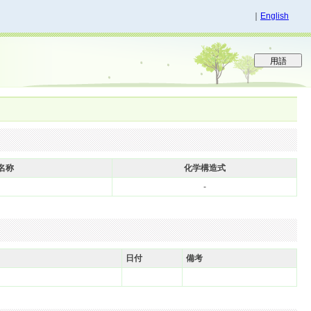
｜
English
名称
化学構造式
-
日付
備考