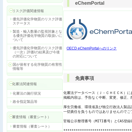
eChemPortal
リスク評価関連情報
優先評価化学物質のリスク評価
ステータス
製造・輸入数量の監視対象とな
る優先評価化学物質の取扱いに
ついて
優先評価化学物質のリスク評価
OECD eChemPortalへのリンク
（一次）評価Ⅰの結果及び今後
の対応について
国が保有する化学物質の有害性
情報等
免責事項
化審法関連情報
化審法データベース（Ｊ－ＣＨＥＣＫ）に
化審法の施行状況
掲載内容は、予告なく中断、変更、修正、
政令指定製品等
厚生労働省、環境省及び独立行政法人製品
一切責任を負うものではありませんのでご了
審査情報（審査シート）
官報公示整理番号（MITI番号）とCAS登
審査情報（審査シート）
*********************************