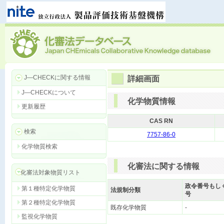
J―CHECKに関する情報
詳細画面
J―CHECKについて
化学物質情報
更新履歴
CAS RN
検索
7757-86-0
化学物質検索
化審法に関する情報
化審法対象物質リスト
政令番号もし
第１種特定化学物質
法規制分類
号
第２種特定化学物質
既存化学物質
-
監視化学物質