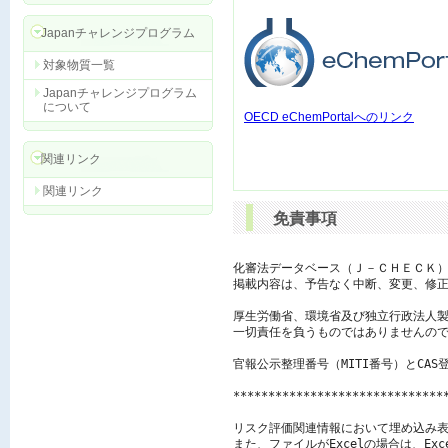
Japanチャレンジプログラム
対象物質一覧
Japanチャレンジプログラム
について
OECD eChemPortalへのリンク
関連リンク
関連リンク
免責事項
化審法データベース（Ｊ－ＣＨＥＣＫ）
掲載内容は、予告なく中断、変更、修正
厚生労働省、環境省及び独立行政法人製
一切責任を負うものではありませんので
官報公示整理番号（MITI番号）とCAS
******************************
リスク評価関連情報において埋め込み表
また、ファイルがExcelの場合は、E