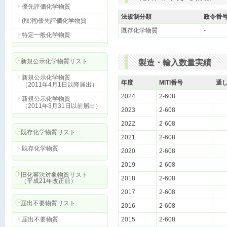
優先評価化学物質
法規制分類
政令番
(取消)優先評価化学物質
既存化学物質
-
特定一般化学物質
新規公示化学物質リスト
製造・輸入数量実績
新規公示化学物質
年度
MITI番号
通
（2011年4月1日以降届出）
2024
2-608
新規公示化学物質
（2011年3月31日以前届出）
2023
2-608
2022
2-608
既存化学物質リスト
2021
2-608
既存化学物質
2020
2-608
2019
2-608
旧化審法対象物質リスト
2018
2-608
（平成21年改正前）
2017
2-608
届出不要物質リスト
2016
2-608
届出不要物質
2015
2-608