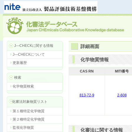
J―CHECKに関する情報
詳細画面
J―CHECKについて
化学物質情報
更新履歴
CAS RN
MITI番号
検索
化学物質検索
813-72-9
2-608
化審法対象物質リスト
第１種特定化学物質
第２種特定化学物質
監視化学物質
化審法に関する情報