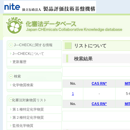
J―CHECKに関する情報
リストについて
J―CHECKについて
検索結果
更新履歴
検索
No.
CAS RN*
MI
化学物質検索
1
-
5-
化審法対象物質リスト
No.
CAS RN*
MI
第１種特定化学物質
第２種特定化学物質
監視化学物質