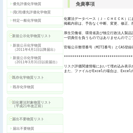
免責事項
優先評価化学物質
(取消)優先評価化学物質
化審法データベース（Ｊ－ＣＨＥＣＫ）に
特定一般化学物質
掲載内容は、予告なく中断、変更、修正、
厚生労働省、環境省及び独立行政法人製品
新規公示化学物質リスト
一切責任を負うものではありませんのでご了
新規公示化学物質
官報公示整理番号（MITI番号）とCAS登
（2011年4月1日以降届出）
*********************************
新規公示化学物質
（2011年3月31日以前届出）
リスク評価関連情報において埋め込み表示
また、ファイルがExcelの場合は、Exc
既存化学物質リスト
既存化学物質
旧化審法対象物質リスト
（平成21年改正前）
届出不要物質リスト
届出不要物質