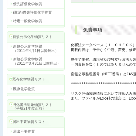
優先評価化学物質
(取消)優先評価化学物質
特定一般化学物質
免責事項
新規公示化学物質リスト
化審法データベース（Ｊ－ＣＨＥＣＫ）
新規公示化学物質
掲載内容は、予告なく中断、変更、修正
（2011年4月1日以降届出）
新規公示化学物質
厚生労働省、環境省及び独立行政法人製
（2011年3月31日以前届出）
一切責任を負うものではありませんので
官報公示整理番号（MITI番号）とCAS
既存化学物質リスト
******************************
既存化学物質
リスク評価関連情報において埋め込み表
また、ファイルがExcelの場合は、E
旧化審法対象物質リスト
（平成21年改正前）
届出不要物質リスト
届出不要物質