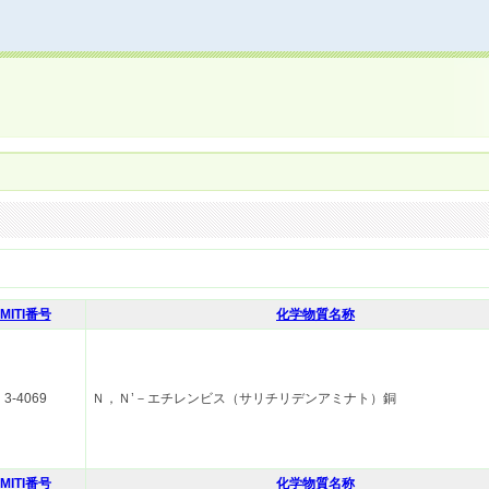
MITI番号
化学物質名称
3-4069
Ｎ，Ｎ’－エチレンビス（サリチリデンアミナト）銅
MITI番号
化学物質名称