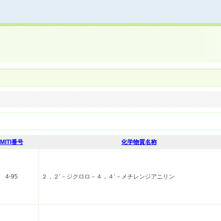
MITI番号
化学物質名称
4-95
２，２’－ジクロロ－４，４’－メチレンジアニリン