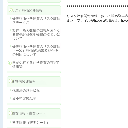
******************************
リスク評価関連情報
リスク評価関連情報において埋め込み表
優先評価化学物質のリスク評価
また、ファイルがExcelの場合は、E
ステータス
製造・輸入数量の監視対象とな
る優先評価化学物質の取扱いに
ついて
優先評価化学物質のリスク評価
（一次）評価Ⅰの結果及び今後
の対応について
国が保有する化学物質の有害性
情報等
化審法関連情報
化審法の施行状況
政令指定製品等
審査情報（審査シート）
審査情報（審査シート）