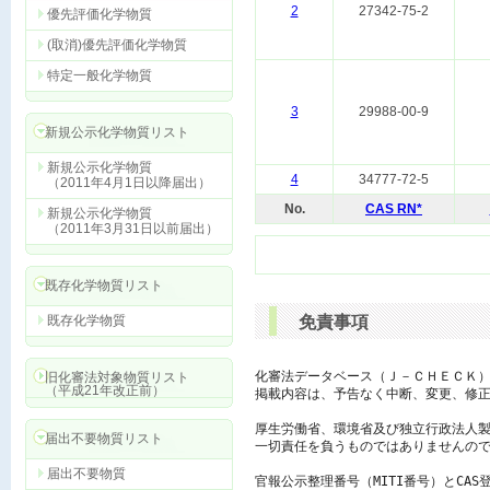
2
27342-75-2
優先評価化学物質
(取消)優先評価化学物質
特定一般化学物質
3
29988-00-9
新規公示化学物質リスト
新規公示化学物質
4
34777-72-5
（2011年4月1日以降届出）
No.
CAS RN*
新規公示化学物質
（2011年3月31日以前届出）
既存化学物質リスト
既存化学物質
免責事項
化審法データベース（Ｊ－ＣＨＥＣＫ）
旧化審法対象物質リスト
（平成21年改正前）
掲載内容は、予告なく中断、変更、修正
厚生労働省、環境省及び独立行政法人製
届出不要物質リスト
一切責任を負うものではありませんので
届出不要物質
官報公示整理番号（MITI番号）とCAS