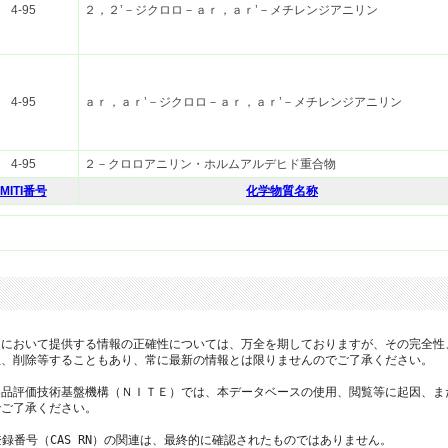
4-95
２，２’－ジクロロ－ａｒ，ａｒ’－メチレンジアニリン
4-95
ａｒ，ａｒ’－ジクロロ－ａｒ，ａｒ’－メチレンジアニリン
4-95
２－クロロアニリン・ホルムアルデヒド重合物
MITI番号
化学物質名称
において提供する情報の正確性については、万全を期しておりますが、その完全性
、削除等することもあり、常に最新の情報とは限りませんのでご了承ください。

品評価技術基盤機構（ＮＩＴＥ）では、本データベースの使用、閲覧等に起因、ま
ご了承ください。

登録番号（CAS RN）の関連は、最終的に確認されたものではありません。
