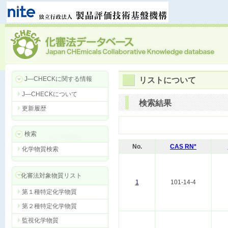
J―CHECKに関する情報
リストについて
J―CHECKについて
検索結果
更新履歴
検索
No.
CAS RN*
化学物質検索
化審法対象物質リスト
1
101-14-4
第１種特定化学物質
第２種特定化学物質
監視化学物質