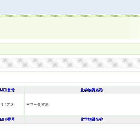
MITI番号
化学物質名称
1-1218
三フッ化窒素
MITI番号
化学物質名称