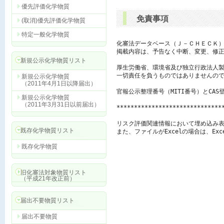
優先評価化学物質
免責事項
(取消)優先評価化学物質
特定一般化学物質
化審法データベース（Ｊ－ＣＨＥＣＫ）
掲載内容は、予告なく中断、変更、修正
新規公示化学物質リスト
厚生労働省、環境省及び独立行政法人製
一切責任を負うものではありませんので
新規公示化学物質
（2011年4月1日以降届出）
官報公示整理番号（MITI番号）とCAS
新規公示化学物質
（2011年3月31日以前届出）
******************************
リスク評価関連情報において埋め込み表
既存化学物質リスト
また、ファイルがExcelの場合は、E
既存化学物質
旧化審法対象物質リスト
（平成21年改正前）
届出不要物質リスト
届出不要物質