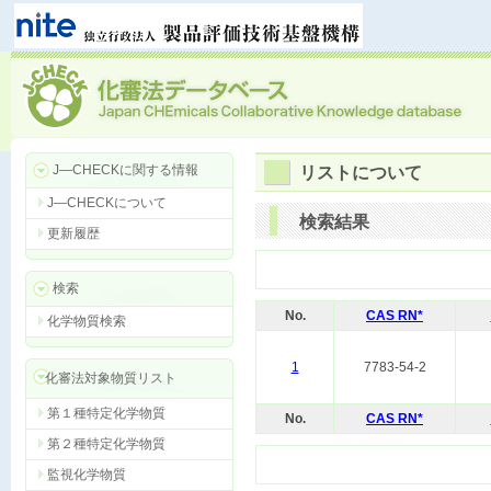
J―CHECKに関する情報
リストについて
J―CHECKについて
検索結果
更新履歴
検索
No.
CAS RN*
化学物質検索
1
7783-54-2
化審法対象物質リスト
第１種特定化学物質
No.
CAS RN*
第２種特定化学物質
監視化学物質