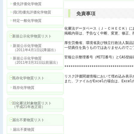
優先評価化学物質
(取消)優先評価化学物質
免責事項
特定一般化学物質
化審法データベース（Ｊ－ＣＨＥＣＫ）に
掲載内容は、予告なく中断、変更、修正、
新規公示化学物質リスト
厚生労働省、環境省及び独立行政法人製品
新規公示化学物質
一切責任を負うものではありませんのでご了
（2011年4月1日以降届出）
官報公示整理番号（MITI番号）とCAS登
新規公示化学物質
（2011年3月31日以前届出）
*********************************
リスク評価関連情報において埋め込み表示
既存化学物質リスト
また、ファイルがExcelの場合は、Exc
既存化学物質
旧化審法対象物質リスト
（平成21年改正前）
届出不要物質リスト
届出不要物質