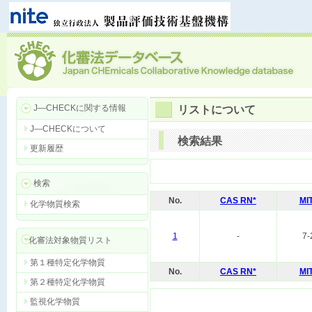
J―CHECKに関する情報
リストについて
J―CHECKについて
検索結果
更新履歴
検索
No.
CAS RN*
MI
化学物質検索
1
-
7-
化審法対象物質リスト
第１種特定化学物質
No.
CAS RN*
MI
第２種特定化学物質
監視化学物質