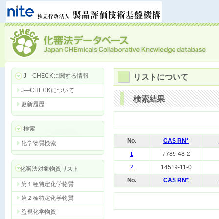
J―CHECKに関する情報
リストについて
J―CHECKについて
検索結果
更新履歴
検索
No.
CAS RN*
化学物質検索
1
7789-48-2
2
14519-11-0
化審法対象物質リスト
No.
CAS RN*
第１種特定化学物質
第２種特定化学物質
監視化学物質