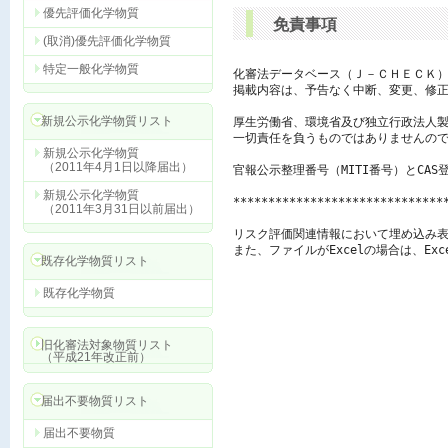
優先評価化学物質
免責事項
(取消)優先評価化学物質
特定一般化学物質
化審法データベース（Ｊ－ＣＨＥＣＫ）
掲載内容は、予告なく中断、変更、修正
新規公示化学物質リスト
厚生労働省、環境省及び独立行政法人製
一切責任を負うものではありませんので
新規公示化学物質
（2011年4月1日以降届出）
官報公示整理番号（MITI番号）とCAS
新規公示化学物質
******************************
（2011年3月31日以前届出）
リスク評価関連情報において埋め込み表
また、ファイルがExcelの場合は、E
既存化学物質リスト
既存化学物質
旧化審法対象物質リスト
（平成21年改正前）
届出不要物質リスト
届出不要物質