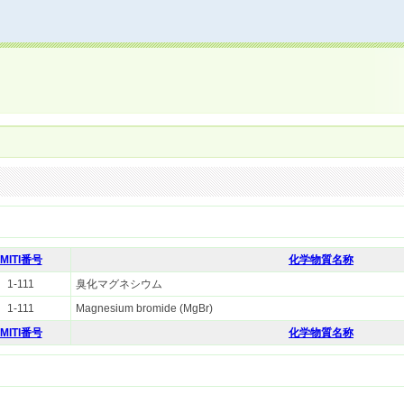
MITI番号
化学物質名称
1-111
臭化マグネシウム
1-111
Magnesium bromide (MgBr)
MITI番号
化学物質名称