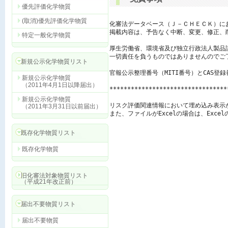
優先評価化学物質
(取消)優先評価化学物質
化審法データベース（Ｊ－ＣＨＥＣＫ）に
掲載内容は、予告なく中断、変更、修正、
特定一般化学物質
厚生労働省、環境省及び独立行政法人製品
一切責任を負うものではありませんのでご了
新規公示化学物質リスト
官報公示整理番号（MITI番号）とCAS登
新規公示化学物質
（2011年4月1日以降届出）
*********************************
新規公示化学物質
リスク評価関連情報において埋め込み表示
（2011年3月31日以前届出）
また、ファイルがExcelの場合は、Exc
既存化学物質リスト
既存化学物質
旧化審法対象物質リスト
（平成21年改正前）
届出不要物質リスト
届出不要物質