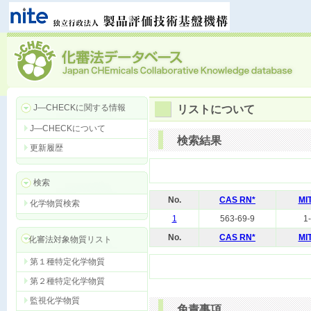
J―CHECKに関する情報
リストについて
J―CHECKについて
検索結果
更新履歴
検索
No.
CAS RN*
MI
化学物質検索
1
563-69-9
1
No.
CAS RN*
MI
化審法対象物質リスト
第１種特定化学物質
第２種特定化学物質
監視化学物質
免責事項