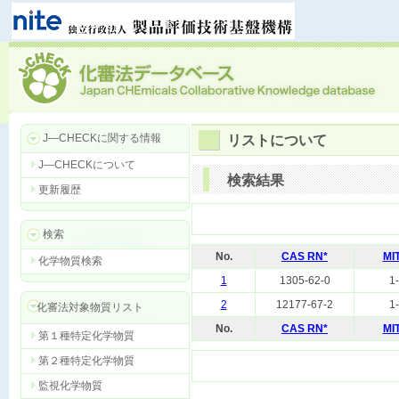
J―CHECKに関する情報
リストについて
J―CHECKについて
検索結果
更新履歴
検索
No.
CAS RN*
MI
化学物質検索
1
1305-62-0
1
2
12177-67-2
1
化審法対象物質リスト
No.
CAS RN*
MI
第１種特定化学物質
第２種特定化学物質
監視化学物質