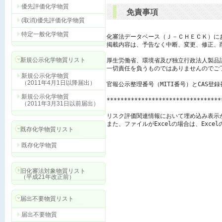
優先評価化学物質
免責事項
(取消)優先評価化学物質
特定一般化学物質
化審法データベース（Ｊ－ＣＨＥＣＫ）に
掲載内容は、予告なく中断、変更、修正、
新規公示化学物質リスト
厚生労働省、環境省及び独立行政法人製品
一切責任を負うものではありませんのでご了
新規公示化学物質
（2011年4月1日以降届出）
官報公示整理番号（MITI番号）とCAS登
新規公示化学物質
*********************************
（2011年3月31日以前届出）
リスク評価関連情報において埋め込み表示
また、ファイルがExcelの場合は、Exc
既存化学物質リスト
既存化学物質
旧化審法対象物質リスト
（平成21年改正前）
届出不要物質リスト
届出不要物質