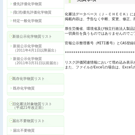
優先評価化学物質
(取消)優先評価化学物質
化審法データベース（Ｊ－ＣＨＥＣＫ）に
掲載内容は、予告なく中断、変更、修正、
特定一般化学物質
厚生労働省、環境省及び独立行政法人製品
一切責任を負うものではありませんのでご了
新規公示化学物質リスト
官報公示整理番号（MITI番号）とCAS登
新規公示化学物質
（2011年4月1日以降届出）
*********************************
新規公示化学物質
リスク評価関連情報において埋め込み表示
（2011年3月31日以前届出）
また、ファイルがExcelの場合は、Exc
既存化学物質リスト
既存化学物質
旧化審法対象物質リスト
（平成21年改正前）
届出不要物質リスト
届出不要物質