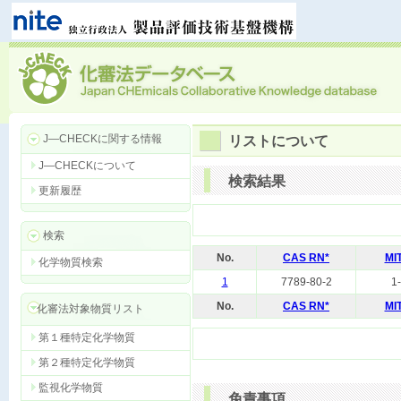
J―CHECKに関する情報
リストについて
J―CHECKについて
検索結果
更新履歴
検索
No.
CAS RN*
MI
化学物質検索
1
7789-80-2
1
No.
CAS RN*
MI
化審法対象物質リスト
第１種特定化学物質
第２種特定化学物質
監視化学物質
免責事項