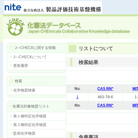
J―CHECKに関する情報
リストについて
J―CHECKについて
検索結果
更新履歴
検索
No.
CAS RN*
MI
化学物質検索
1
463-79-6
1
No.
CAS RN*
MI
化審法対象物質リスト
第１種特定化学物質
第２種特定化学物質
監視化学物質
免責事項