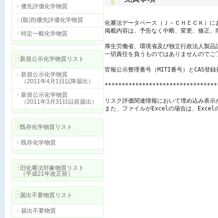
優先評価化学物質
(取消)優先評価化学物質
化審法データベース（Ｊ－ＣＨＥＣＫ）に
掲載内容は、予告なく中断、変更、修正、
特定一般化学物質
厚生労働省、環境省及び独立行政法人製品
一切責任を負うものではありませんのでご了
新規公示化学物質リスト
官報公示整理番号（MITI番号）とCAS登
新規公示化学物質
（2011年4月1日以降届出）
*********************************
新規公示化学物質
リスク評価関連情報において埋め込み表示
（2011年3月31日以前届出）
また、ファイルがExcelの場合は、Exc
既存化学物質リスト
既存化学物質
旧化審法対象物質リスト
（平成21年改正前）
届出不要物質リスト
届出不要物質