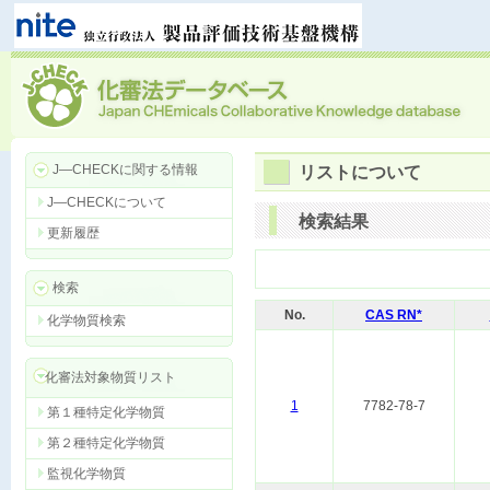
J―CHECKに関する情報
リストについて
J―CHECKについて
検索結果
更新履歴
検索
No.
CAS RN*
化学物質検索
化審法対象物質リスト
1
7782-78-7
第１種特定化学物質
第２種特定化学物質
監視化学物質