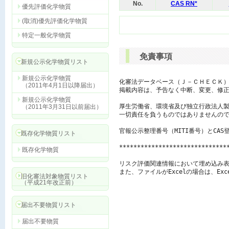
No.
CAS RN*
優先評価化学物質
(取消)優先評価化学物質
特定一般化学物質
免責事項
新規公示化学物質リスト
新規公示化学物質
化審法データベース（Ｊ－ＣＨＥＣＫ）
（2011年4月1日以降届出）
掲載内容は、予告なく中断、変更、修正
新規公示化学物質
厚生労働省、環境省及び独立行政法人製
（2011年3月31日以前届出）
一切責任を負うものではありませんので
官報公示整理番号（MITI番号）とCAS
既存化学物質リスト
******************************
既存化学物質
リスク評価関連情報において埋め込み表
また、ファイルがExcelの場合は、E
旧化審法対象物質リスト
（平成21年改正前）
届出不要物質リスト
届出不要物質