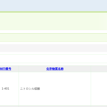
MITI番号
化学物質名称
1-401
ニトロシル硫酸