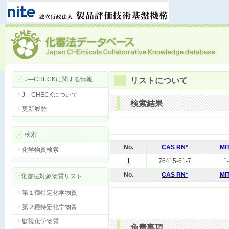
J―CHECKに関する情報
リストについて
J―CHECKについて
検索結果
更新履歴
検索
No.
CAS RN*
MI
化学物質検索
1
76415-61-7
1
No.
CAS RN*
MI
化審法対象物質リスト
第１種特定化学物質
第２種特定化学物質
監視化学物質
免責事項