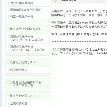
優先評価化学物質
(取消)優先評価化学物質
化審法データベース（Ｊ－ＣＨＥＣＫ）に
掲載内容は、予告なく中断、変更、修正、
特定一般化学物質
厚生労働省、環境省及び独立行政法人製品
一切責任を負うものではありませんのでご了
新規公示化学物質リスト
官報公示整理番号（MITI番号）とCAS登
新規公示化学物質
（2011年4月1日以降届出）
*********************************
新規公示化学物質
リスク評価関連情報において埋め込み表示
（2011年3月31日以前届出）
また、ファイルがExcelの場合は、Exc
既存化学物質リスト
既存化学物質
旧化審法対象物質リスト
（平成21年改正前）
届出不要物質リスト
届出不要物質