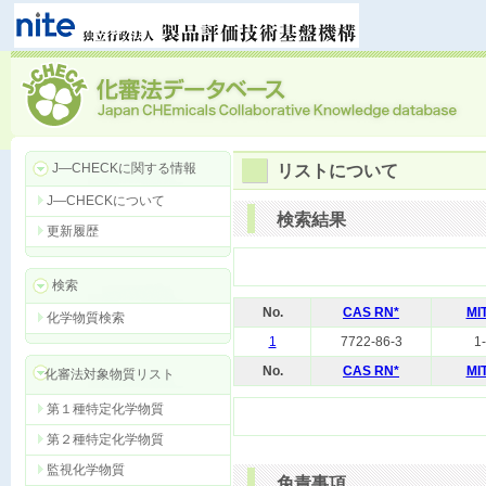
J―CHECKに関する情報
リストについて
J―CHECKについて
検索結果
更新履歴
検索
No.
CAS RN*
MI
化学物質検索
1
7722-86-3
1
No.
CAS RN*
MI
化審法対象物質リスト
第１種特定化学物質
第２種特定化学物質
監視化学物質
免責事項