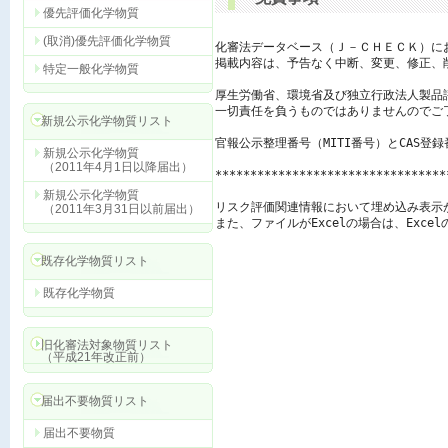
優先評価化学物質
(取消)優先評価化学物質
化審法データベース（Ｊ－ＣＨＥＣＫ）に
掲載内容は、予告なく中断、変更、修正、
特定一般化学物質
厚生労働省、環境省及び独立行政法人製品
一切責任を負うものではありませんのでご了
新規公示化学物質リスト
官報公示整理番号（MITI番号）とCAS登
新規公示化学物質
（2011年4月1日以降届出）
*********************************
新規公示化学物質
リスク評価関連情報において埋め込み表示
（2011年3月31日以前届出）
また、ファイルがExcelの場合は、Exc
既存化学物質リスト
既存化学物質
旧化審法対象物質リスト
（平成21年改正前）
届出不要物質リスト
届出不要物質