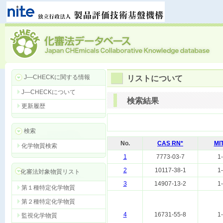
J―CHECKに関する情報
リストについて
J―CHECKについて
検索結果
更新履歴
検索
No.
CAS RN*
MI
化学物質検索
1
7773-03-7
1
2
10117-38-1
1
化審法対象物質リスト
3
14907-13-2
1
第１種特定化学物質
第２種特定化学物質
4
16731-55-8
1
監視化学物質