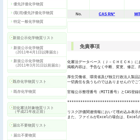
優先評価化学物質
(取消)優先評価化学物質
No.
CAS RN*
MI
特定一般化学物質
新規公示化学物質リスト
免責事項
新規公示化学物質
（2011年4月1日以降届出）
新規公示化学物質
化審法データベース（Ｊ－ＣＨＥＣＫ）に
（2011年3月31日以前届出）
掲載内容は、予告なく中断、変更、修正、
厚生労働省、環境省及び独立行政法人製品
既存化学物質リスト
一切責任を負うものではありませんのでご了
既存化学物質
官報公示整理番号（MITI番号）とCAS登
*********************************
旧化審法対象物質リスト
（平成21年改正前）
リスク評価関連情報において埋め込み表示
また、ファイルがExcelの場合は、Exc
届出不要物質リスト
届出不要物質