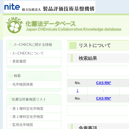
J―CHECKに関する情報
リストについて
J―CHECKについて
検索結果
更新履歴
検索
No.
CAS RN*
化学物質検索
1
-
No.
CAS RN*
化審法対象物質リスト
第１種特定化学物質
第２種特定化学物質
監視化学物質
免責事項