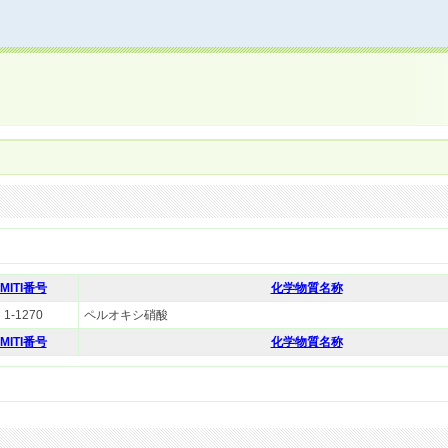
MITI番号
化学物質名称
1-1270
ペルオキシ硝酸
MITI番号
化学物質名称