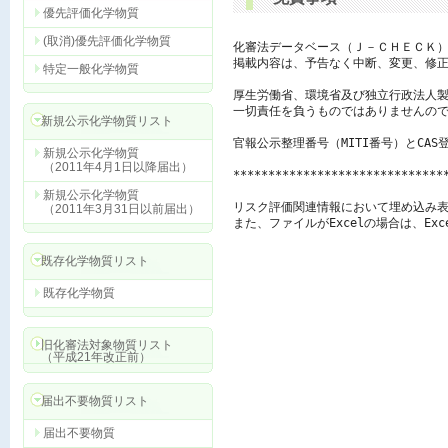
優先評価化学物質
(取消)優先評価化学物質
化審法データベース（Ｊ－ＣＨＥＣＫ）
掲載内容は、予告なく中断、変更、修正
特定一般化学物質
厚生労働省、環境省及び独立行政法人製
一切責任を負うものではありませんので
新規公示化学物質リスト
官報公示整理番号（MITI番号）とCAS
新規公示化学物質
（2011年4月1日以降届出）
******************************
新規公示化学物質
リスク評価関連情報において埋め込み表
（2011年3月31日以前届出）
また、ファイルがExcelの場合は、E
既存化学物質リスト
既存化学物質
旧化審法対象物質リスト
（平成21年改正前）
届出不要物質リスト
届出不要物質