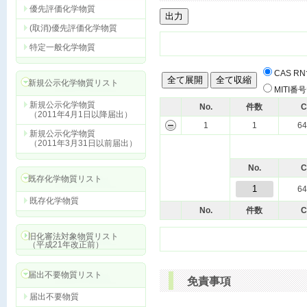
優先評価化学物質
(取消)優先評価化学物質
特定一般化学物質
CAS 
新規公示化学物質リスト
MITI
新規公示化学物質
No.
件数
C
（2011年4月1日以降届出）
1
1
64
新規公示化学物質
（2011年3月31日以前届出）
No.
C
既存化学物質リスト
1
64
既存化学物質
No.
件数
C
旧化審法対象物質リスト
（平成21年改正前）
届出不要物質リスト
免責事項
届出不要物質