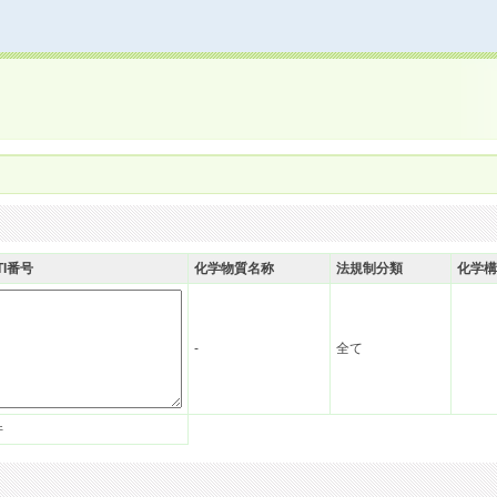
TI番号
化学物質名称
法規制分類
化学構
-
全て
件