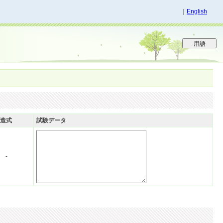
｜
English
造式
試験データ
-