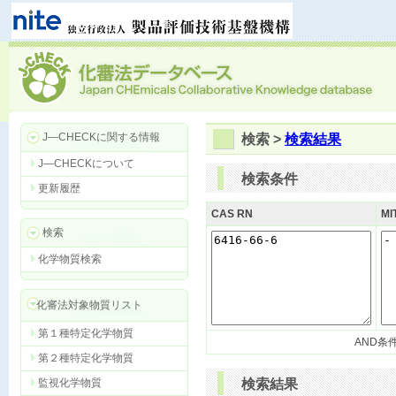
J―CHECKに関する情報
検索 >
検索結果
J―CHECKについて
検索条件
更新履歴
CAS RN
MI
検索
化学物質検索
化審法対象物質リスト
第１種特定化学物質
AND条
第２種特定化学物質
監視化学物質
検索結果