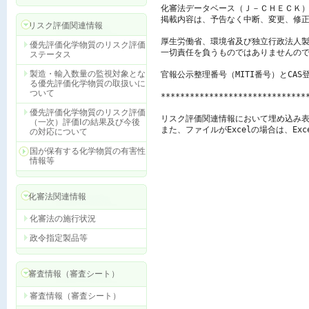
化審法データベース（Ｊ－ＣＨＥＣＫ）
掲載内容は、予告なく中断、変更、修正
リスク評価関連情報
厚生労働省、環境省及び独立行政法人製
優先評価化学物質のリスク評価
一切責任を負うものではありませんので
ステータス
製造・輸入数量の監視対象とな
官報公示整理番号（MITI番号）とCAS
る優先評価化学物質の取扱いに
ついて
******************************
優先評価化学物質のリスク評価
リスク評価関連情報において埋め込み表
（一次）評価Ⅰの結果及び今後
また、ファイルがExcelの場合は、E
の対応について
国が保有する化学物質の有害性
情報等
化審法関連情報
化審法の施行状況
政令指定製品等
審査情報（審査シート）
審査情報（審査シート）