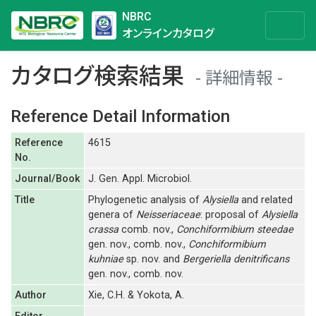
NBRC
オンラインカタログ
カタログ検索結果
詳細情報
Reference Detail Information
Reference
4615
No.
Journal/Book
J. Gen. Appl. Microbiol.
Title
Phylogenetic analysis of
Alysiella
and related
genera of
Neisseriaceae
: proposal of
Alysiella
crassa
comb. nov.,
Conchiformibium steedae
gen. nov., comb. nov.,
Conchiformibium
kuhniae
sp. nov. and
Bergeriella denitrificans
gen. nov., comb. nov.
Author
Xie, C.H. & Yokota, A.