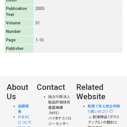
Editor
Publication
2005
Year
Volume
51
Number
Page
1-10
Publisher
About
Contact
Related
Us
Website
独立行政法人
製品評価技術
組織概
動画で見る微生物取
基盤機構
要
り扱いのコツ
（NITE）
ＮＢＲＣ
- L-乾燥標品（ガラス
バイオテクノロ
について
アンプル）の開封と
ジーセンター