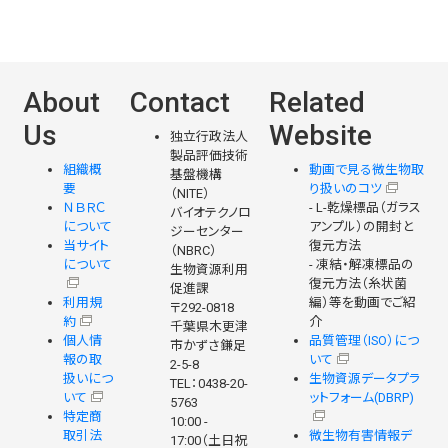
About
Contact
Related
Us
Website
独立行政法人
製品評価技術
組織概
動画で見る微生物取
基盤機構
要
り扱いのコツ
（NITE）
ＮＢＲＣ
- L-乾燥標品（ガラス
バイオテクノロ
について
アンプル）の開封と
ジーセンター
当サイト
復元方法
（NBRC）
について
- 凍結・解凍標品の
生物資源利用
復元方法（糸状菌
促進課
利用規
編）等を動画でご紹
〒292-0818
約
介
千葉県木更津
個人情
品質管理（ISO）につ
市かずさ鎌足
報の取
いて
2-5-8
扱いにつ
生物資源データプラ
TEL：0438-20-
いて
ットフォーム(DBRP)
5763
特定商
10:00 -
取引法
微生物有害情報デ
17:00（土日祝