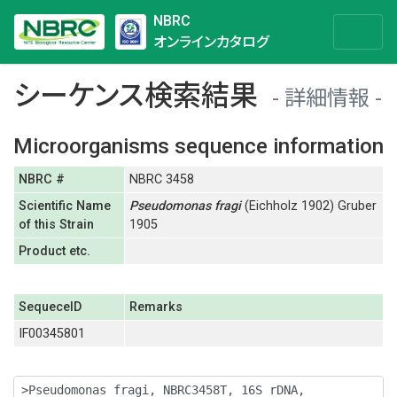
NBRC
オンラインカタログ
シーケンス検索結果
詳細情報
Microorganisms sequence information
NBRC #
NBRC 3458
Scientific Name
Pseudomonas
fragi
(Eichholz 1902) Gruber
of this Strain
1905
Product etc.
SequeceID
Remarks
IF00345801